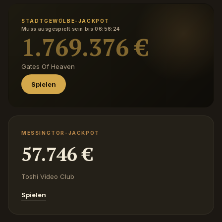
STADTGEWÖLBE-JACKPOT
Muss ausgespielt sein bis 06:56:24
1.769.376 €
Gates Of Heaven
Spielen
MESSINGTOR-JACKPOT
57.746 €
Toshi Video Club
Spielen