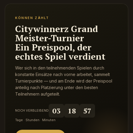
KÖNNEN ZÄHLT
Citywinnerz Grand
Meister-Turnier
Ein Preispool, der
echtes Spiel verdient
Wer sich in den teilnehmenden Spielen durch
konstante Einsätze nach vorne arbeitet, sammelt
Turnierpunkte — und am Ende wird der Preispool
anteilig nach Platzierung unter den besten
Teilnehmern aufgeteilt.
03
18
57
NOCH VERBLEIBEND
Tage · Stunden · Minuten