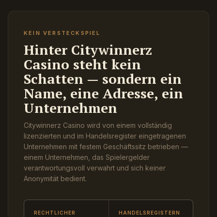
KEIN VERSTECKSPIEL
Hinter Citywinnerz
Casino steht kein
Schatten — sondern ein
Name, eine Adresse, ein
Unternehmen
Citywinnerz Casino wird von einem vollständig
lizenzierten und im Handelsregister eingetragenen
Unternehmen mit festem Geschäftssitz betrieben —
einem Unternehmen, das Spielergelder
verantwortungsvoll verwahrt und sich keiner
Anonymität bedient.
RECHTLICHER
HANDELSREGISTERN