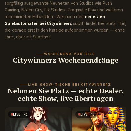
sorgfältig ausgewählte Neuheiten von Studios wie Push
Gaming, Nolimit City, Elk Studios, Pragmatic Play und weiteren
renommierten Entwicklern. Wer nach den
neuesten
Spielautomaten bei Citywinnerz
sucht, findet hier stets Titel,
die gerade erst in den Katalog aufgenommen wurden — ohne
Lärm, aber mit Substanz.
WOCHENEND-VORTEILE
Citywinnerz Wochenendränge
LIVE-SHOW-TISCHE BEI CITYWINNERZ
Nehmen Sie Platz — echte Dealer,
echte Show, live übertragen
LIVE · 42
LIVE · 18