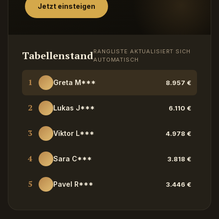
Jetzt einsteigen
RANGLISTE AKTUALISIERT SICH
Tabellenstand
AUTOMATISCH
1
Greta M***
8.957 €
2
Lukas J***
6.110 €
3
Viktor L***
4.978 €
4
Sara C***
3.818 €
5
Pavel R***
3.446 €