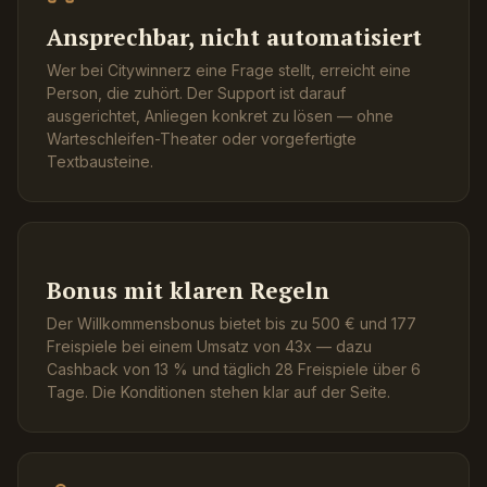
Ansprechbar, nicht automatisiert
Wer bei Citywinnerz eine Frage stellt, erreicht eine
Person, die zuhört. Der Support ist darauf
ausgerichtet, Anliegen konkret zu lösen — ohne
Warteschleifen-Theater oder vorgefertigte
Textbausteine.
Bonus mit klaren Regeln
Der Willkommensbonus bietet bis zu 500 € und 177
Freispiele bei einem Umsatz von 43x — dazu
Cashback von 13 % und täglich 28 Freispiele über 6
Tage. Die Konditionen stehen klar auf der Seite.