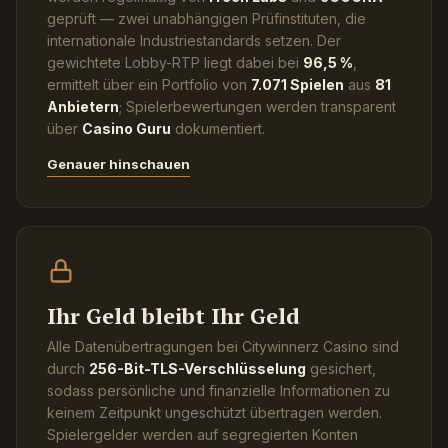
geprüft — zwei unabhängigen Prüfinstituten, die
internationale Industriestandards setzen. Der
gewichtete Lobby-RTP liegt dabei bei
96,5 %
,
ermittelt über ein Portfolio von
7.071 Spielen
aus
81
Anbietern
; Spielerbewertungen werden transparent
über
Casino Guru
dokumentiert.
Genauer hinschauen
Ihr Geld bleibt Ihr Geld
Alle Datenübertragungen bei Citywinnerz Casino sind
durch
256-Bit-TLS-Verschlüsselung
gesichert,
sodass persönliche und finanzielle Informationen zu
keinem Zeitpunkt ungeschützt übertragen werden.
Spielergelder werden auf segregierten Konten